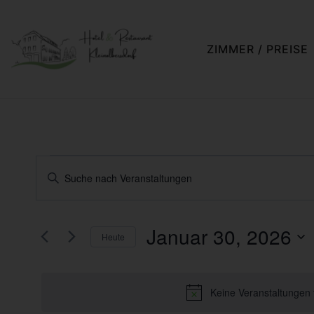
ZIMMER / PREISE
Veranstaltungen
Bitte
Schlüsselwort
Suche
eingeben.
und
Januar 30, 2026
Suche
Heute
nach
Ansichten,
Datum
Veranstaltungen
wählen.
Navigation
Schlüsselwort.
Keine Veranstaltungen 