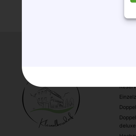
Hot
Zimme
Reserv
Einzel
Doppe
Doppe
deluxe