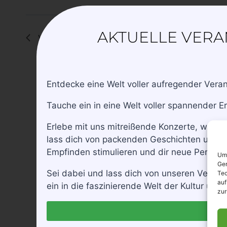
AKTUELLE VER
Vorheriger Tag
Entdecke eine Welt voller aufregender Vera
Tauche ein in eine Welt voller spannender E
Erlebe mit uns mitreißende Konzerte, wo du 
lass dich von packenden Geschichten und b
Empfinden stimulieren und dir neue Perspekt
Um 
Ger
Sei dabei und lass dich von unseren Veran
Tec
auf
ein in die faszinierende Welt der Kultur un
zur