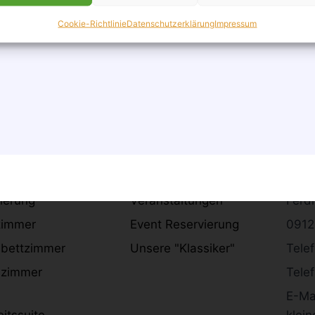
Cookie-Richtlinie
Datenschutzerklärung
Impressum
el
Restaurant
Ko
rangebot
Unser Restaurant
Hotel
ierung
Veranstaltungen
Ferd
zimmer
Event Reservierung
0912
lbettzimmer
Unsere "Klassiker"
Telef
lzimmer
Telef
E-Mai