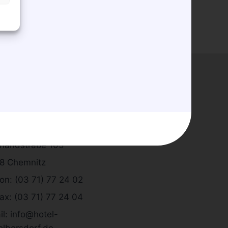
ntakt
 & Restaurant Kleinolbersdorf
inandstraße 105
8 Chemnitz
on: (03 71) 77 24 02
ax: (03 71) 77 24 04
l: info@hotel-