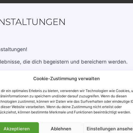
ANSTALTUNGEN
nstaltungen!
rlebnisse, die dich begeistern und bereichern werden.
die Kraft der Musik in ihrer ganzen Pracht spüren kanns
Cookie-Zustimmung verwalten
eeindruckenden Inszenierungen verzaubern. Genieße Ku
iven eröffnen. Verpasse nicht die Chance, Teil einer a
dir ein optimales Erlebnis zu bieten, verwenden wir Technologien wie Cookies, 
äteinformationen zu speichern und/oder darauf zuzugreifen. Wenn du diesen
staltungen begeistern. Erlebe unvergessliche Momente,
hnologien zustimmst, können wir Daten wie das Surfverhalten oder eindeutige I
 dieser Website verarbeiten. Wenn du deine Zustimmung nicht erteilst oder
d Unterhaltung. Wir freuen uns darauf, dich bei unseren
ückziehst, können bestimmte Merkmale und Funktionen beeinträchtigt werden.
Zu den aktuellen Veranstaltungen
Akzeptieren
Ablehnen
Einstellungen anseh