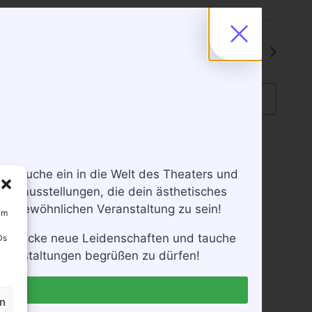
Nächster Tag
Kalender abonnieren
t. Tauche ein in die Welt des Theaters und
nstausstellungen, die dein ästhetisches
ußergewöhnlichen Veranstaltung zu sein!
um
 entdecke neue Leidenschaften und tauche
Ds
 Veranstaltungen begrüßen zu dürfen!
en