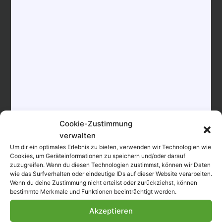
www.Hotel-
Kleinolbersdorf.de
Klicke hier, um Marketing-Cookies zu
Klicke hier, um Marketing-Cookies zu
akzeptieren und diesen Inhalt zu aktivieren
akzeptieren und diesen Inhalt zu aktivieren
Cookie-Zustimmung
verwalten
Um dir ein optimales Erlebnis zu bieten, verwenden wir Technologien wie
Cookies, um Geräteinformationen zu speichern und/oder darauf
zuzugreifen. Wenn du diesen Technologien zustimmst, können wir Daten
wie das Surfverhalten oder eindeutige IDs auf dieser Website verarbeiten.
Wenn du deine Zustimmung nicht erteilst oder zurückziehst, können
VERANSTALTUNGSORT
bestimmte Merkmale und Funktionen beeinträchtigt werden.
Hotel Kleinolbersdorf
Akzeptieren
Ferdinandstraße 105