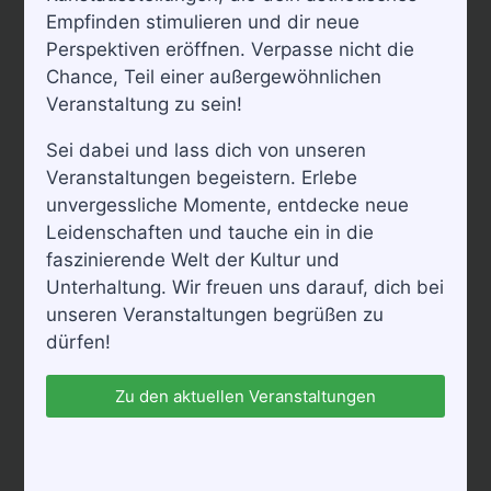
Empfinden stimulieren und dir neue
Perspektiven eröffnen. Verpasse nicht die
Chance, Teil einer außergewöhnlichen
Veranstaltung zu sein!
Sei dabei und lass dich von unseren
Veranstaltungen begeistern. Erlebe
unvergessliche Momente, entdecke neue
„Ein Whiskyabend zwischen Highlands und
Leidenschaften und tauche ein in die
Heimat“!
faszinierende Welt der Kultur und
Unterhaltung. Wir freuen uns darauf, dich bei
Freut euch auf ein entspanntes Whiskyseminar
unseren Veranstaltungen begrüßen zu
mit traditionellen Whiskys aus Schottland und
dürfen!
einer handverlesenen deutschen Abfüllung mit
unserer Angela Fiedler aus Glauchau.
Zu den aktuellen Veranstaltungen
Inklusive: 3-Gang-Wahlmenü, 5 Whisky, Brot und
Seminar