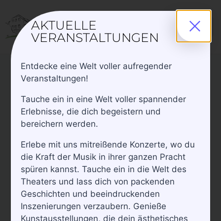
AKTUELLE
VERANSTALTUNGEN
Entdecke eine Welt voller aufregender
Veranstaltungen!
« Alle Veranstaltungen
Tauche ein in eine Welt voller spannender
Erlebnisse, die dich begeistern und
Whisky Abend – nicht nur für
bereichern werden.
Fortgeschrittene!
Erlebe mit uns mitreißende Konzerte, wo du
Oktober 23 /18:30
die Kraft der Musik in ihrer ganzen Pracht
72€
spüren kannst. Tauche ein in die Welt des
Theaters und lass dich von packenden
Geschichten und beeindruckenden
Inszenierungen verzaubern. Genieße
Kunstausstellungen, die dein ästhetisches