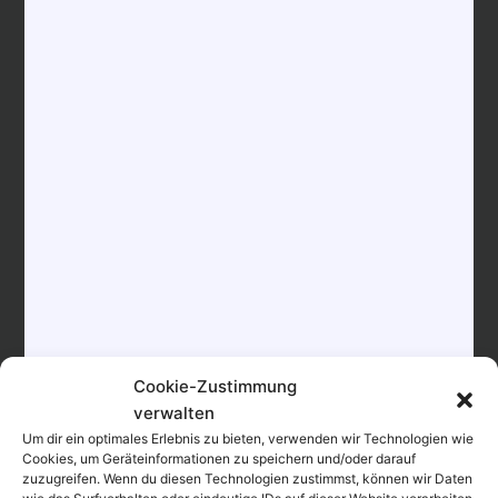
E-Mail
18:30 - 22:00
info@hotel-
Eintritt:
kleinolbersdorf.de
59€
Veranstalter-Website
Veranstaltungskatego
anzeigen
rien:
Genuss, Vortrag
,
Kabarett
Website:
www.Hotel-
Kleinolbersdorf.de
Cookie-Zustimmung
verwalten
Klicke hier, um Marketing-Cookies zu
Klicke hier, um Marketing-Cookies zu
Um dir ein optimales Erlebnis zu bieten, verwenden wir Technologien wie
akzeptieren und diesen Inhalt zu aktivieren
akzeptieren und diesen Inhalt zu aktivieren
Cookies, um Geräteinformationen zu speichern und/oder darauf
zuzugreifen. Wenn du diesen Technologien zustimmst, können wir Daten