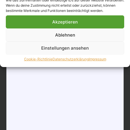
wie das Surfverhalten oder eindeutige IDs auf dieser Website verarbeiten.
Wenn du deine Zustimmung nicht erteilst oder zurückziehst, können
bestimmte Merkmale und Funktionen beeinträchtigt werden.
Akzeptieren
VERANSTALTUNGSORT
Ablehnen
Hotel Kleinolbersdorf
Einstellungen ansehen
Ferdinandstraße 105
Kleinolbersdorf
,
09128
Deutschland
Cookie-Richtlinie
Datenschutzerklärung
Impressum
Google Karte anzeigen
Telefon
+49 371 772 402
Veranstaltungsort-Website anzeigen
„Ein Abend der guten
„Oma fährt im Hühnerstall
Motorrad“ – Kabarett mit Ellen
Manieren“ – mit Knigge-Coach
Schaller
Tilo Kühl-Schimmel