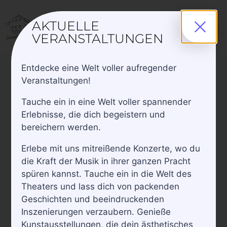
AKTUELLE
VERANSTALTUNGEN
Entdecke eine Welt voller aufregender
Veranstaltungen!
« Alle Veranstaltungen
Tauche ein in eine Welt voller spannender
Erlebnisse, die dich begeistern und
Peter Kube – „Das Faultier im
bereichern werden.
Dauerstress“
Erlebe mit uns mitreißende Konzerte, wo du
Januar 21, 2027 /18:30
die Kraft der Musik in ihrer ganzen Pracht
59€
spüren kannst. Tauche ein in die Welt des
Theaters und lass dich von packenden
Geschichten und beeindruckenden
Inszenierungen verzaubern. Genieße
Kunstausstellungen, die dein ästhetisches