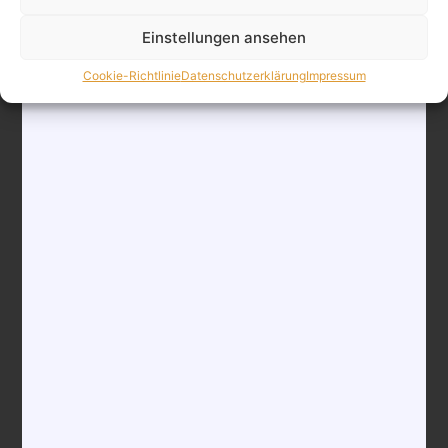
Einstellungen ansehen
Cookie-Richtlinie
Datenschutzerklärung
Impressum
November 13 /18:30
-
22:00
„Da lacht der Fußball“ – Kabarett & Comedy
mit Uwe Spinder
Hotel Kleinolbersdorf
Ferdinandstraße 105, Kleinolbersdorf,
Deutschland
60€
DI.
17