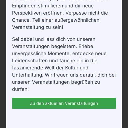
Empfinden stimulieren und dir neue
Perspektiven eröffnen. Verpasse nicht die
Chance, Teil einer außergewöhnlichen
Veranstaltung zu sein!
September 25 /18:30
-
22:00
Sei dabei und lass dich von unseren
Wilhelm-Busch-Programm mit Frank Fröhlich
Veranstaltungen begeistern. Erlebe
unvergessliche Momente, entdecke neue
Hotel Kleinolbersdorf
Ferdinandstraße 105, Kleinolbersdorf,
Deutschland
Leidenschaften und tauche ein in die
faszinierende Welt der Kultur und
58€
Unterhaltung. Wir freuen uns darauf, dich bei
unseren Veranstaltungen begrüßen zu
Oktober 2026
dürfen!
FR.
2
Zu den aktuellen Veranstaltungen