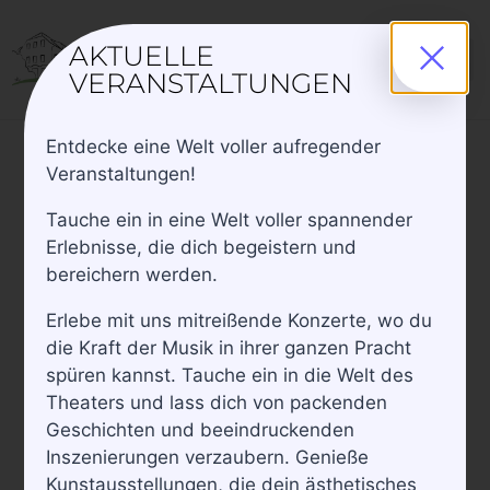
AKTUELLE
VERANSTALTUNGEN
Entdecke eine Welt voller aufregender
Genuss, Vortrag
Veranstaltungen!
Veranstaltungen
Genuss, Vortrag
Tauche ein in eine Welt voller spannender
Erlebnisse, die dich begeistern und
Heute
 - 
06.12.2026
Ver
Verans
Suche
Liste
bereichern werden.
Datum
Ans
Suche
September 2026
Erlebe mit uns mitreißende Konzerte, wo du
wählen.
Nav
die Kraft der Musik in ihrer ganzen Pracht
und
FR.
spüren kannst. Tauche ein in die Welt des
25
Ansich
Theaters und lass dich von packenden
Geschichten und beeindruckenden
Naviga
Inszenierungen verzaubern. Genieße
Kunstausstellungen, die dein ästhetisches